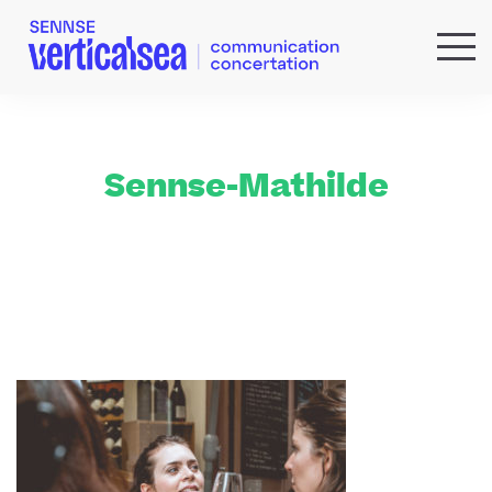
QUI SOMMES-NOUS ?
EXPERTISES
RÉFÉRENCES
Sennse-Mathilde
ACTUS & IDÉES
NEWSLETTER