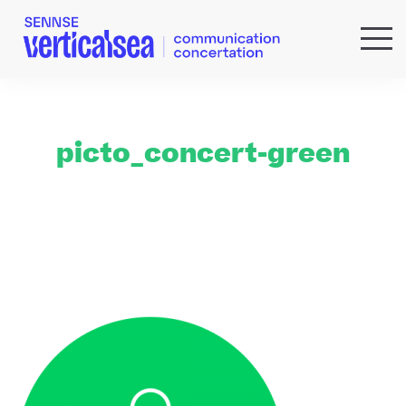
QUI SOMMES-NOUS ?
EXPERTISES
RÉFÉRENCES
picto_concert-green
ACTUS & IDÉES
NEWSLETTER