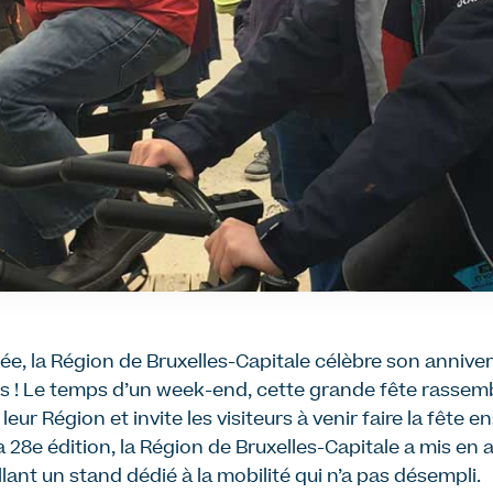
la Région de Bruxelles-Capitale célèbre son anniversa
’Iris ! Le temps d’un week-end, cette grande fête rassem
 leur Région et invite les visiteurs à venir faire la fête 
 28e édition, la Région de Bruxelles-Capitale a mis en
ant un stand dédié à la mobilité qui n’a pas désempli.