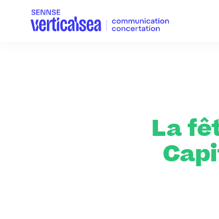
La fê
Capi