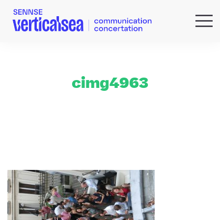
QUI SOMMES-NOUS ?
EXPERTISES
RÉFÉRENCES
cimg4963
ACTUS & IDÉES
NEWSLETTER