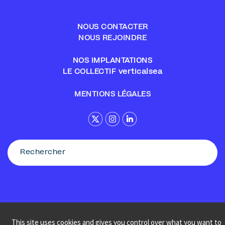
NOUS CONTACTER
NOUS REJOINDRE
NOS IMPLANTATIONS
LE COLLECTIF verticalsea
MENTIONS LÉGALES
© Sennse
This site uses cookies and gives you control over what you want to