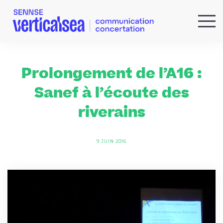
QUI SOMMES-NOUS ?
EXPERTISES
Prolongement de l’A16 :
RÉFÉRENCES
Sanef à l’écoute des
ACTUS & IDÉES
riverains
NEWSLETTER
9 JUIN 2016