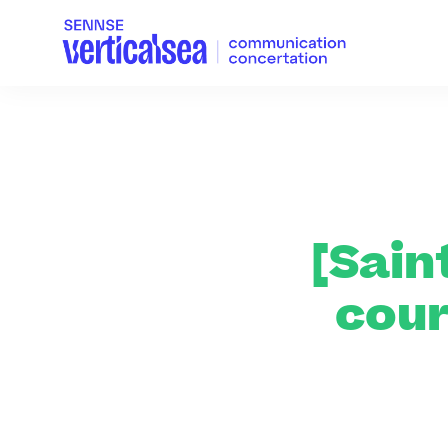
[Sain
cou