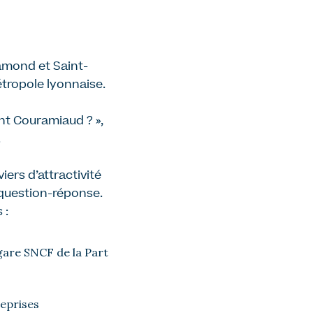
amond et Saint-
étropole lyonnaise.
nt Couramiaud ? »,
.
ers d’attractivité
de question-réponse.
 :
 gare SNCF de la Part
reprises