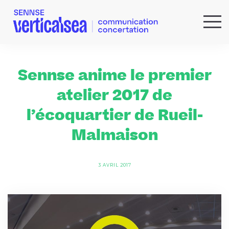
QUI SOMMES-NOUS ?
EXPERTISES
Sennse anime le premier
RÉFÉRENCES
atelier 2017 de
ACTUS & IDÉES
l’écoquartier de Rueil-
NEWSLETTER
Malmaison
3 AVRIL 2017