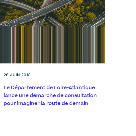
28 JUIN 2018
Le Département de Loire-Atlantique
lance une démarche de consultation
pour imaginer la route de demain