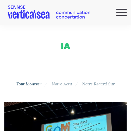
QUI SOMMES-NOUS ?
EXPERTISES
IA
RÉFÉRENCES
ACTUS & IDÉES
NEWSLETTER
Tout Montrer
Notre Actu
Notre Regard Sur