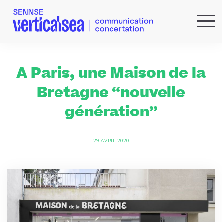
QUI SOMMES-NOUS ?
EXPERTISES
A Paris, une Maison de la
RÉFÉRENCES
Bretagne “nouvelle
ACTUS & IDÉES
génération”
NEWSLETTER
29 AVRIL 2020