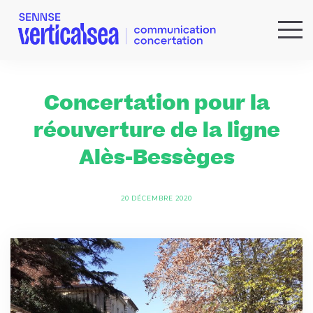
QUI SOMMES-NOUS ?
EXPERTISES
Concertation pour la
RÉFÉRENCES
réouverture de la ligne
ACTUS & IDÉES
Alès-Bessèges
NEWSLETTER
20 DÉCEMBRE 2020