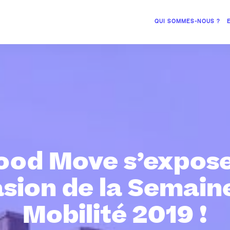
QUI SOMMES-NOUS ?
ood Move s’expose
asion de la Semaine
Mobilité 2019 !