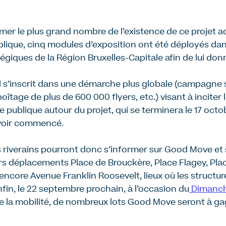
rm
er le
plus grand nombre de
l’existence de
ce projet a
lique, cinq modules d’exposition ont été déployés da
giques de la Région Bruxelles-Capitale
afin de lui donn
al s’inscrit dans une démarche plus globale (campagne 
boîtage de plus de 600 000 flyers, etc.)
visant
à inciter 
te publique autour du projet, qui se terminera le 17 octo
avoir commencé.
s riverains pourront
donc
s’informer sur Good Move e
urs déplacements
Place de Brouckère, Place Flagey, Pla
 encore Avenue Franklin Roosevelt, lieux où les struct
fin, le 22 septembre prochain, à l’occasion du
Dimanche
e la mobilité, de nombreux lots Good Move seront à gag