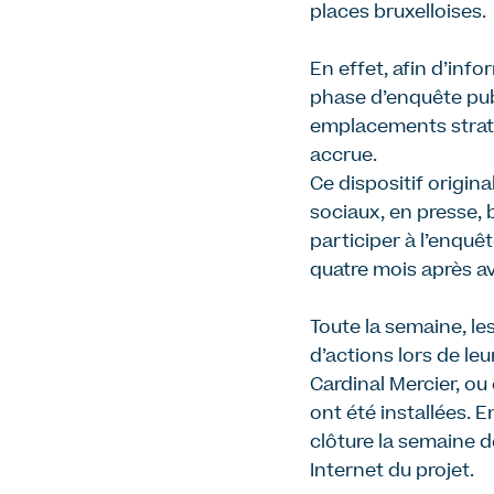
places bruxelloises.
En effet, afin d
’
info
phase d’enquête pub
emplacements straté
accrue.
Ce dispositif origin
sociaux, en presse, 
participer à l’enquê
quatre mois après 
Toute la semaine, le
d’actions
lors de le
Cardinal Mercier, ou
ont été installées.
En
clôture la semaine d
Internet du projet.