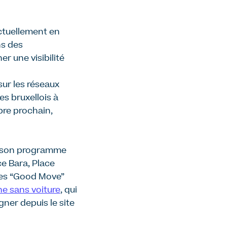
ctuellement en
ns des
er une visibilité
sur les réseaux
les bruxellois à
bre prochain,
t son programme
ce Bara, Place
ures “Good Move”
 sans voiture
, qui
ner depuis le site