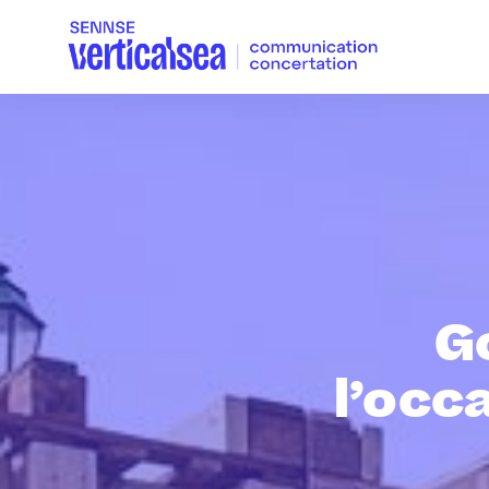
G
l’occ