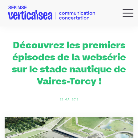
QUI SOMMES-NOUS ?
EXPERTISES
Découvrez les premiers
RÉFÉRENCES
épisodes de la websérie
ACTUS & IDÉES
sur le stade nautique de
NEWSLETTER
Vaires-Torcy !
29 MAI 2019