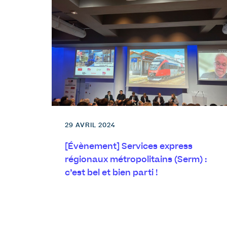
29 AVRIL 2024
[Évènement] Services express
régionaux métropolitains (Serm) :
c’est bel et bien parti !