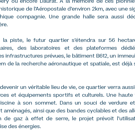
éry ou encore Daurat. A la mémoire de ces pionniers
historique de l’Aéropostale d’environ 2km, avec une si
ythique compagnie. Une grande halle sera aussi dé
ère.
la piste, le futur quartier s’étendra sur 56 hectar
itaires, des laboratoires et des plateformes dédi
les infrastructures prévues, le bâtiment B612, un imme
em de la recherche aéronautique et spatiale, est déjà 
devenir un véritable lieu de vie, ce quartier verra auss
s et équipements sportifs et culturels. Une haute t
iscine à son sommet. Dans un souci de verdure et
t aménagés, ainsi que des bandes cyclables et des all
on de gaz à effet de serre, le projet prévoit l’utilis
rise des énergies.