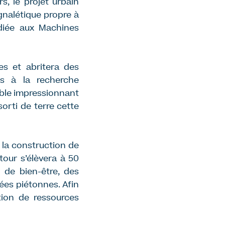
, le projet urbain
gnalétique propre à
diée aux Machines
es et abritera des
és à la recherche
uble impressionnant
sorti de terre cette
i la construction de
our s’élèvera à 50
 de bien-être, des
ées piétonnes. Afin
ation de ressources