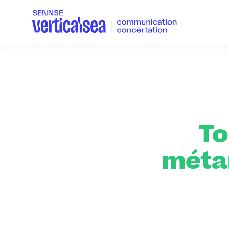
To
méta