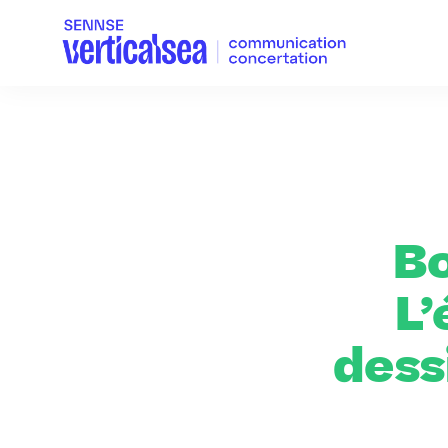
Bo
L’
dess