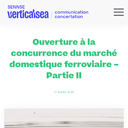
QUI SOMMES-NOUS ?
EXPERTISES
Ouverture à la
RÉFÉRENCES
concurrence du marché
ACTUS & IDÉES
domestique ferroviaire –
NEWSLETTER
Partie II
17 MARS 2020