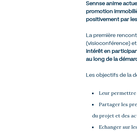
Sennse a
nime
actu
promotion immobiliè
positivement par les
La première rencontre
(visioconférence) e
intérêt
en participa
au long
d
e
la démar
Les objectifs
de la 
Leur permettre d
Partager les pre
du projet et des ac
Echanger sur le