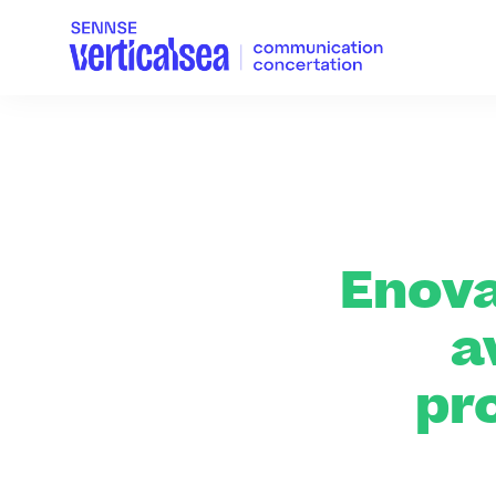
Enova,
a
pr