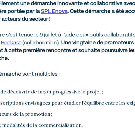
ellement
une démarche innovante et collaborative avec 
re portée par
la
SPL Enova
.
Cette démarche a été accue
 acteurs du secteur !
 s’est tenue le 9 juillet à l’aide deux outils collaborat
t
Beekast
(collaboration).
Une vingtaine de promoteurs 
nt à
cette
première rencontre
et souhaite poursuivre le
che.
démarche
sont multiples :
e découvrir de façon progressive le projet ;
scriptions envisagées pour étudier l’équilibre entre les exi
teurs de la promotion ;
s modalités de la commercialisation.