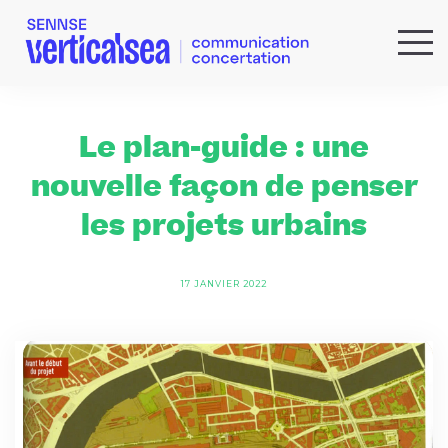
QUI SOMMES-NOUS ?
EXPERTISES
Le plan-guide : une
RÉFÉRENCES
nouvelle façon de penser
ACTUS & IDÉES
les projets urbains
NEWSLETTER
17 JANVIER 2022