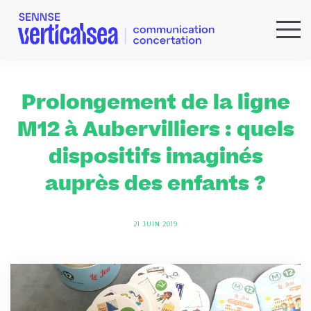
QUI SOMMES-NOUS ?
EXPERTISES
Prolongement de la ligne
RÉFÉRENCES
M12 à Aubervilliers : quels
ACTUS & IDÉES
dispositifs imaginés
NEWSLETTER
auprès des enfants ?
21 JUIN 2019