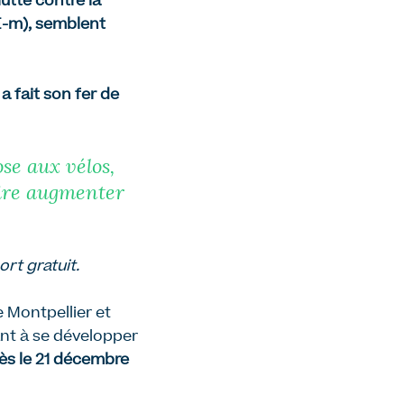
lutte contre la
FE-m), semblent
a fait son fer de
se aux vélos,
faire augmenter
rt gratuit.
e Montpellier et
ant à se développer
ès le 21 décembre