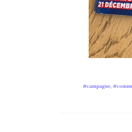
campagne
,
commu