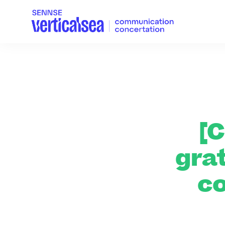
[
gra
c