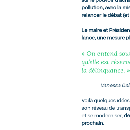
sur le pouvoir d’acha
pollution, avec la m
relancer le débat (e
Le maire et Présiden
lance, une mesure pha
« On entend souv
qu’elle est réser
la délinquance.
»
Vanessa Dele
Voilà quelques idées
son réseau de trans
et se moderniser,
de
prochain
.