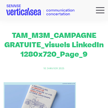
QUI SOMMES-NOUS ?
EXPERTISES
TAM_M3M_CAMPAGNE
RÉFÉRENCES
GRATUITE_visuels LinkedIn
ACTUS & IDÉES
1280x720_Page_9
NEWSLETTER
10 JANVIER 2025