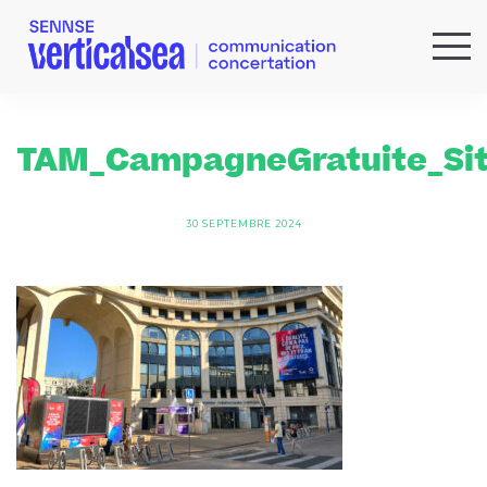
QUI SOMMES-NOUS ?
EXPERTISES
TAM_CampagneGratuite_Sit
RÉFÉRENCES
ACTUS & IDÉES
30 SEPTEMBRE 2024
NEWSLETTER