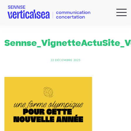
QUI SOMMES-NOUS ?
EXPERTISES
Sennse_VignetteActuSite_
RÉFÉRENCES
ACTUS & IDÉES
22 DÉCEMBRE 2023
NEWSLETTER