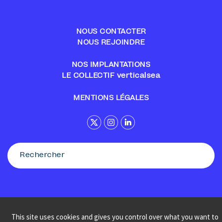
NOUS CONTACTER
NOUS REJOINDRE
NOS IMPLANTATIONS
LE COLLECTIF verticalsea
MENTIONS LÉGALES
This site uses cookies and gives you control over what you want to
© Sennse