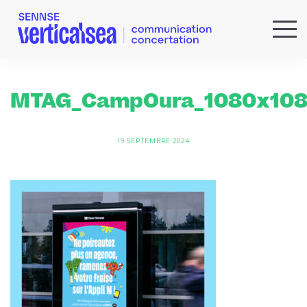
QUI SOMMES-NOUS ?
EXPERTISES
MTAG_CampOura_1080x108
RÉFÉRENCES
ACTUS & IDÉES
19 SEPTEMBRE 2024
NEWSLETTER