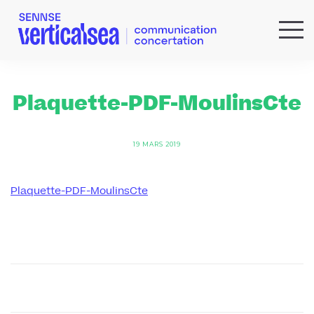
QUI SOMMES-NOUS ?
EXPERTISES
Plaquette-PDF-MoulinsCte
RÉFÉRENCES
ACTUS & IDÉES
19 MARS 2019
NEWSLETTER
Plaquette-PDF-MoulinsCte