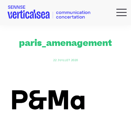
QUI SOMMES-NOUS ?
EXPERTISES
paris_amenagement
RÉFÉRENCES
ACTUS & IDÉES
22 JUILLET 2020
NEWSLETTER