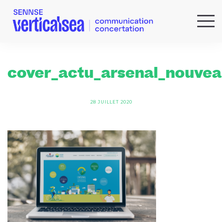
QUI SOMMES-NOUS ?
EXPERTISES
cover_actu_arsenal_nouvea
RÉFÉRENCES
ACTUS & IDÉES
28 JUILLET 2020
NEWSLETTER