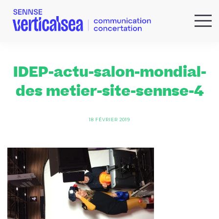
QUI SOMMES-NOUS ?
EXPERTISES
IDEP-actu-salon-mondial-
RÉFÉRENCES
des metier-site-sennse-4
ACTUS & IDÉES
NEWSLETTER
18 FÉVRIER 2019