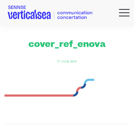
QUI SOMMES-NOUS ?
EXPERTISES
cover_ref_enova
RÉFÉRENCES
ACTUS & IDÉES
17 JUIN 2019
NEWSLETTER