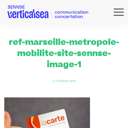
QUI SOMMES-NOUS ?
EXPERTISES
ref-marseille-metropole-
RÉFÉRENCES
mobilite-site-sennse-
ACTUS & IDÉES
image-1
NEWSLETTER
4 FÉVRIER 2019