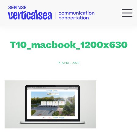
QUI SOMMES-NOUS ?
EXPERTISES
T10_macbook_1200x630
RÉFÉRENCES
ACTUS & IDÉES
14 AVRIL 2020
NEWSLETTER