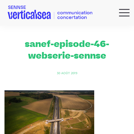
QUI SOMMES-NOUS ?
EXPERTISES
sanef-episode-46-
RÉFÉRENCES
webserie-sennse
ACTUS & IDÉES
NEWSLETTER
30 AOÛT 2019