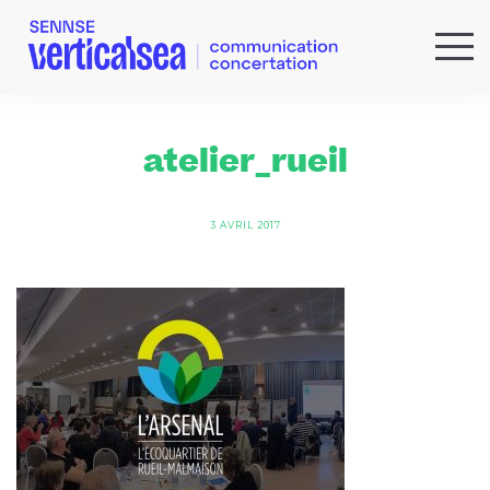
QUI SOMMES-NOUS ?
EXPERTISES
atelier_rueil
RÉFÉRENCES
ACTUS & IDÉES
3 AVRIL 2017
NEWSLETTER